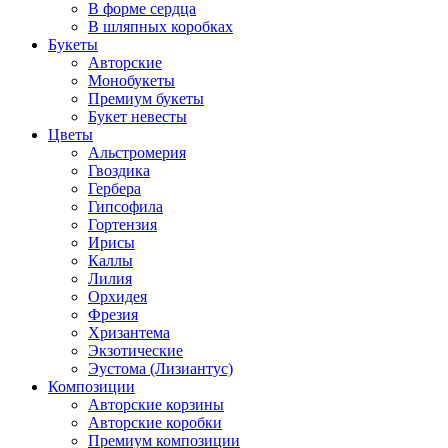
В форме сердца
В шляпных коробках
Букеты
Авторские
Монобукеты
Премиум букеты
Букет невесты
Цветы
Альстромерия
Гвоздика
Гербера
Гипсофила
Гортензия
Ирисы
Каллы
Лилия
Орхидея
Фрезия
Хризантема
Экзотические
Эустома (Лизиантус)
Композиции
Авторские корзины
Авторские коробки
Премиум композиции