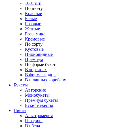
1001 шт.
По цвету
Красные
Белые
Розовые
Желтые
Розы микс
Кремовые
По сорту
Кустовые
Пионовидные
Премиум
По форме букета
В корзинах
В форме сердца
В шляпных коробках
Букеты
Авторские
Монобукеты
Премиум букеты
Букет невесты
Цветы
Альстромерия
Гвоздика
Гербера