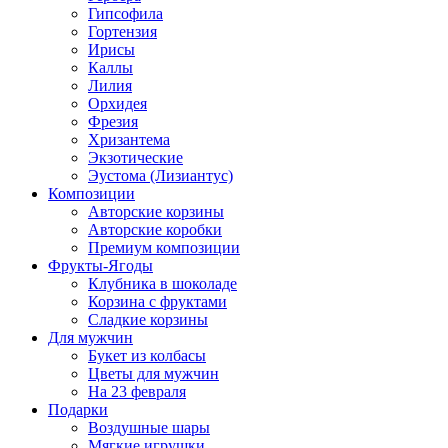
Гипсофила
Гортензия
Ирисы
Каллы
Лилия
Орхидея
Фрезия
Хризантема
Экзотические
Эустома (Лизиантус)
Композиции
Авторские корзины
Авторские коробки
Премиум композиции
Фрукты-Ягоды
Клубника в шоколаде
Корзина с фруктами
Сладкие корзины
Для мужчин
Букет из колбасы
Цветы для мужчин
На 23 февраля
Подарки
Воздушные шары
Мягкие игрушки